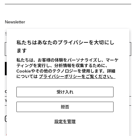
Newsletter
Sign up to our newsletter to receive exclusive offers.
私たちはあなたのプライバシーを大切にし
ます
私たちは、お客様の体験をパーソナライズし、マーケ
ティングを実行し、分析情報を収集するために、
登録
Cookieやその他のテクノロジーを使用します。詳細
については
プライバシーポリシーをご覧ください。
受け入れ
CUSTOMER SERVICE
Stores
YOUR ORDER
About
拒否
Return Order
Contact Us
FAQs
設定を管理
Privacy Policy
Terms and Conditions
JP (¥)