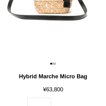
I18n Error: Missing interpolation 
I18n Error: Missing interpolation
I18n Error: Missing interpolatio
Hybrid Marche Micro Bag
セール価格
¥63,800