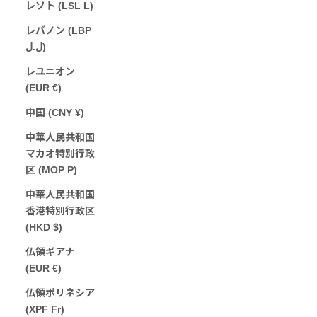
レソト (LSL L)
レバノン (LBP
ل.ل)
レユニオン
(EUR €)
中国 (CNY ¥)
中華人民共和国
マカオ特別行政
区 (MOP P)
中華人民共和国
香港特別行政区
(HKD $)
仏領ギアナ
(EUR €)
仏領ポリネシア
(XPF Fr)