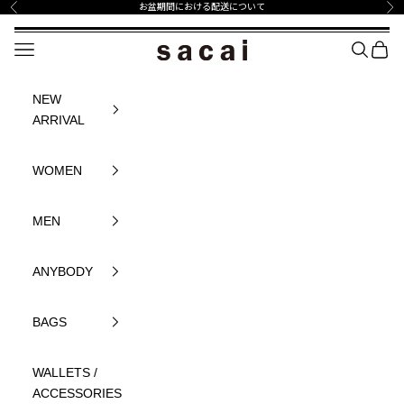
コンテンツへスキップ
お盆期間における配送について
前へ
次
sacai Official Store サカイ オフィシャル
メニュー
SEARCH
BAG
NEW
ARRIVAL
WOMEN
MEN
ANYBODY
BAGS
WALLETS /
ACCESSORIES