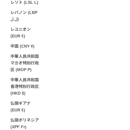
レソト (LSL L)
レバノン (LBP
ل.ل)
レユニオン
(EUR €)
中国 (CNY ¥)
中華人民共和国
マカオ特別行政
区 (MOP P)
中華人民共和国
香港特別行政区
(HKD $)
仏領ギアナ
(EUR €)
仏領ポリネシア
(XPF Fr)