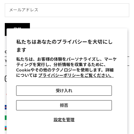
登録
私たちはあなたのプライバシーを大切にし
ます
CUSTOMER SERVICE
Stores
私たちは、お客様の体験をパーソナライズし、マーケ
YOUR ORDER
ティングを実行し、分析情報を収集するために、
About
Return Order
Cookieやその他のテクノロジーを使用します。詳細
については
プライバシーポリシーをご覧ください。
Contact Us
FAQs
Privacy Policy
受け入れ
Terms and Conditions
JP (¥)
国/地域
Cookies Policy
拒否
アイスランド (ISK kr)
Cookie Preferences
アイルランド (EUR €)
Legal Notice
設定を管理
Recruit
アゼルバイジャン (AZN ₼)