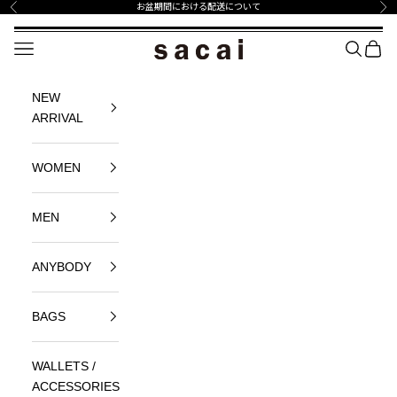
コンテンツへスキップ
お盆期間における配送について
前へ
次
sacai Official Store サカイ オフィシャル
メニュー
SEARCH
BAG
NEW
ARRIVAL
WOMEN
MEN
ANYBODY
BAGS
WALLETS /
ACCESSORIES