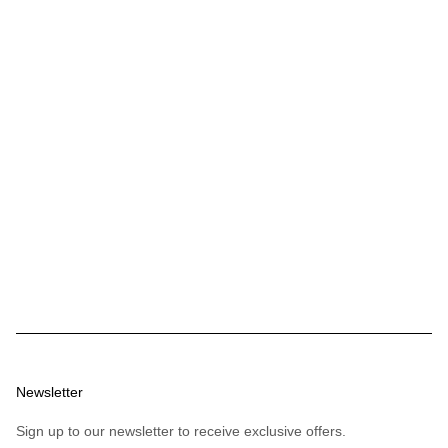
Single Brim Pocket Hat / Nylon Twill
セール価格
¥33,000
Newsletter
Sign up to our newsletter to receive exclusive offers.