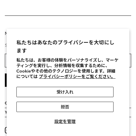
Newsletter
私たちはあなたのプライバシーを大切にし
Sign up to our newsletter to receive exclusive offers.
ます
私たちは、お客様の体験をパーソナライズし、マーケ
ティングを実行し、分析情報を収集するために、
Cookieやその他のテクノロジーを使用します。詳細
については
プライバシーポリシーをご覧ください。
登録
受け入れ
CUSTOMER SERVICE
拒否
Stores
YOUR ORDER
About
Return Order
設定を管理
Contact Us
FAQs
Privacy Policy