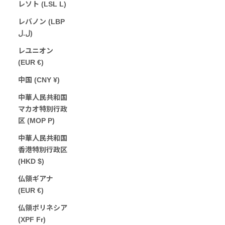
レソト (LSL L)
レバノン (LBP
ل.ل)
レユニオン
(EUR €)
中国 (CNY ¥)
中華人民共和国
マカオ特別行政
区 (MOP P)
中華人民共和国
香港特別行政区
(HKD $)
仏領ギアナ
(EUR €)
仏領ポリネシア
(XPF Fr)