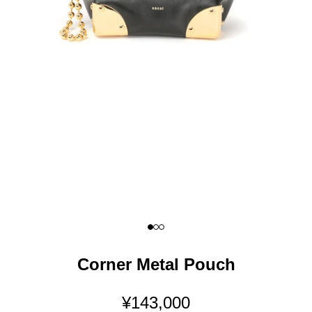
I18n Error: Missing interpolation 
I18n Error: Missing interpolation
I18n Error: Missing interpolatio
Corner Metal Pouch
セール価格
¥143,000