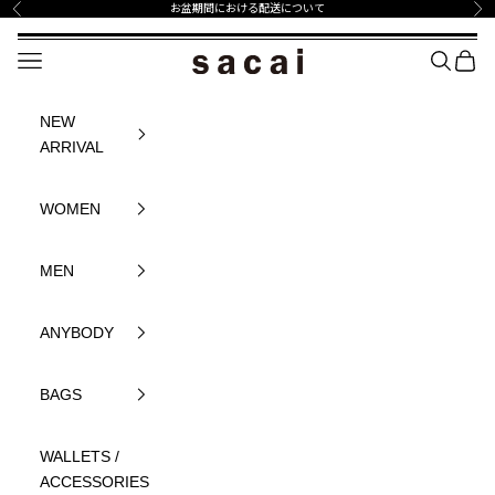
コンテンツへスキップ
お盆期間における配送について
前へ
次
sacai Official Store サカイ オフィシャル
メニュー
SEARCH
BAG
NEW
ARRIVAL
WOMEN
MEN
ANYBODY
BAGS
WALLETS /
ACCESSORIES